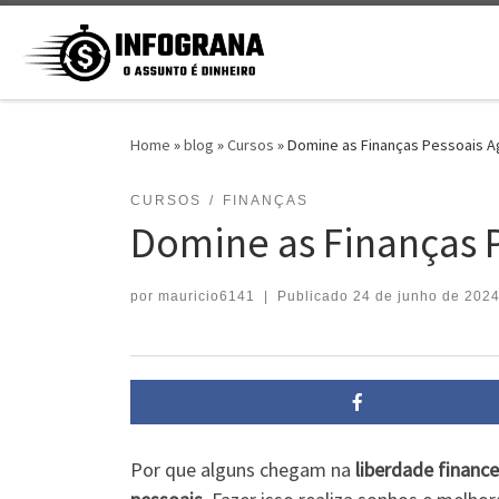
Skip to content
Home
»
blog
»
Cursos
»
Domine as Finanças Pessoais Ag
CURSOS
FINANÇAS
Domine as Finanças P
por
mauricio6141
|
Publicado
24 de junho de 202
Por que alguns chegam na
liberdade finance