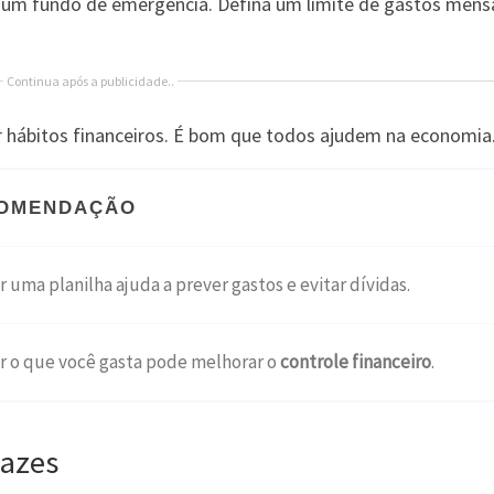
 um fundo de emergência. Defina um limite de gastos mens
Continua após a publicidade..
hábitos financeiros. É bom que todos ajudem na economia
OMENDAÇÃO
 uma planilha ajuda a prever gastos e evitar dívidas.
r o que você gasta pode melhorar o
controle financeiro
.
cazes