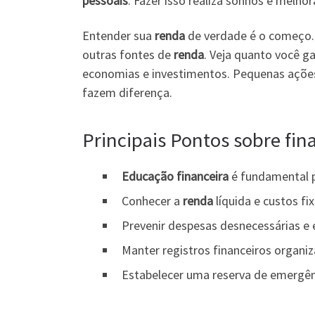
pessoais
. Fazer isso realiza sonhos e melhor
Entender sua
renda
de verdade é o começo. I
outras fontes de
renda
. Veja quanto você ga
economias e investimentos. Pequenas açõe
fazem diferença.
Principais Pontos sobre fin
Educação financeira
é fundamental p
Conhecer a
renda
líquida e custos fi
Prevenir despesas desnecessárias e
Manter registros financeiros organi
Estabelecer uma reserva de emergên