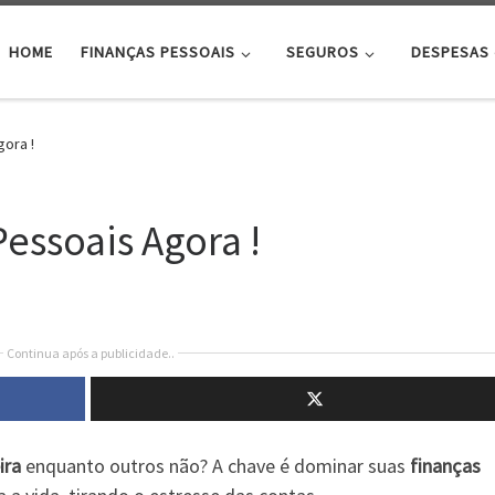
HOME
FINANÇAS PESSOAIS
SEGUROS
DESPESAS
ora !
essoais Agora !
4
Continua após a publicidade..
ira
enquanto outros não? A chave é dominar suas
finanças