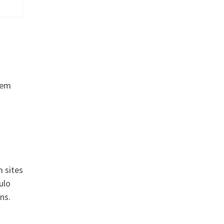
 em
m sites
ulo
ns.