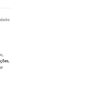
pósito
o,
ações
,
ar