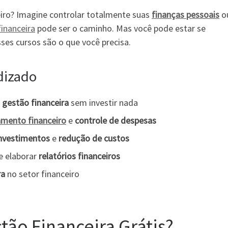
iro? Imagine controlar totalmente suas
finanças pessoais
o
financeira
pode ser o caminho. Mas você pode estar se
ses cursos são o que você precisa.
dizado
m
gestão financeira
sem investir nada
amento financeiro
e
controle de despesas
nvestimentos
e
redução de custos
e elaborar
relatórios financeiros
ra
no setor financeiro
tão Financeira Grátis?