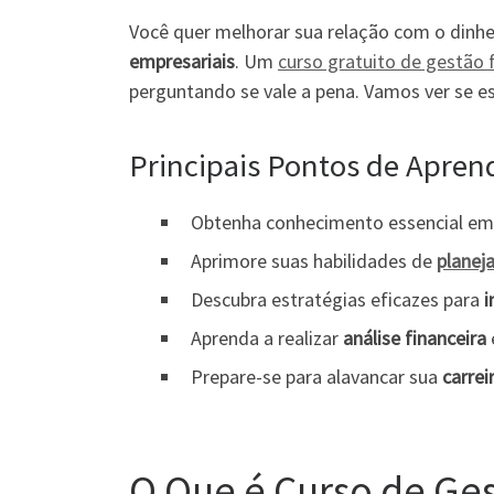
Você quer melhorar sua relação com o dinhe
empresariais
. Um
curso gratuito de gestão 
perguntando se vale a pena. Vamos ver se es
Principais Pontos de Apren
Obtenha conhecimento essencial e
Aprimore suas habilidades de
planej
Descubra estratégias eficazes para
i
Aprenda a realizar
análise financeira
Prepare-se para alavancar sua
carrei
O Que é Curso de Ges