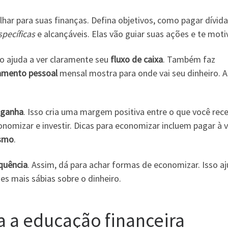
lhar para suas finanças. Defina objetivos, como pagar dívid
specíficas
e alcançáveis. Elas vão guiar suas ações e te motiv
so ajuda a ver claramente seu
fluxo de caixa
. Também faz
amento pessoal
mensal mostra para onde vai seu dinheiro. A
 ganha
. Isso cria uma margem positiva entre o que você rec
omizar e investir. Dicas para economizar incluem pagar à v
smo
.
quência
. Assim, dá para achar formas de economizar. Isso a
s mais sábias sobre o dinheiro.
a a educação financeira