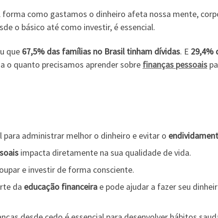
. A forma como gastamos o dinheiro afeta nossa mente, corp
de o básico até como investir, é essencial.
ou que
67,5% das famílias no Brasil tinham dívidas
. E
29,4% 
iza o quanto precisamos aprender sobre
finanças pessoais
pa
para administrar melhor o dinheiro e evitar o
endividamen
soais
impacta diretamente na sua qualidade de vida.
oupar e investir de forma consciente.
rte da
educação financeira
e pode ajudar a fazer seu dinhei
anças desde cedo é essencial para desenvolver hábitos saud