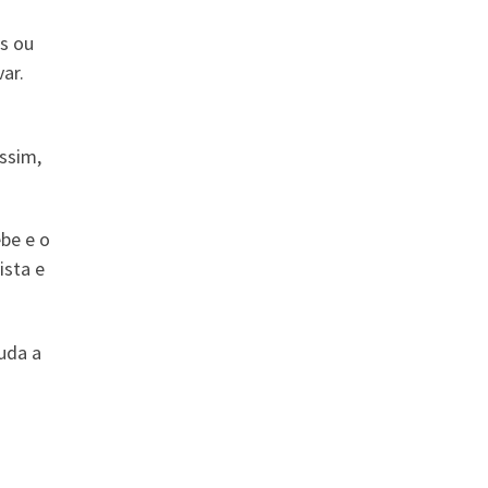
as ou
ar.
ssim,
ebe e o
ista e
juda a