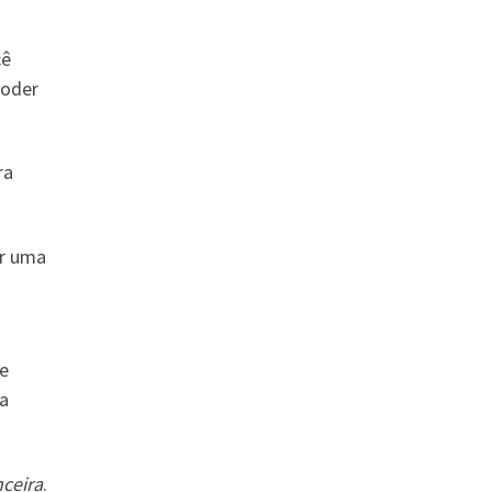
cê
poder
ra
ar uma
 e
ma
nceira
.