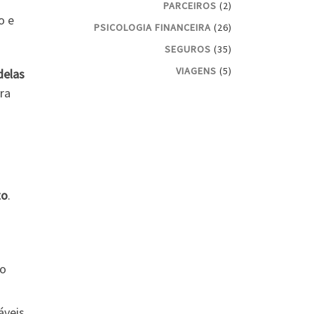
PARCEIROS
(2)
o e
PSICOLOGIA FINANCEIRA
(26)
SEGUROS
(35)
VIAGENS
(5)
delas
ra
to
.
ro
áveis