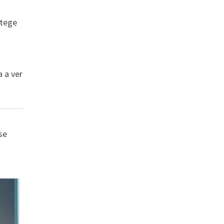
otege
 a ver
se
o