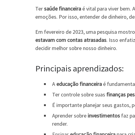
Ter
saúde financeira
é vital para viver bem
emoções. Por isso, entender de dinheiro, des
Em fevereiro de 2023, uma pesquisa mostr
estavam com contas atrasadas
. Isso enfat
decidir melhor sobre nosso dinheiro.
Principais aprendizados:
A
educação financeira
é fundamental 
Ter controle sobre suas
finanças pes
É importante planejar seus gastos, p
Aprender sobre
investimentos
faz pa
render.
Ensinar
educação financeira
para cri