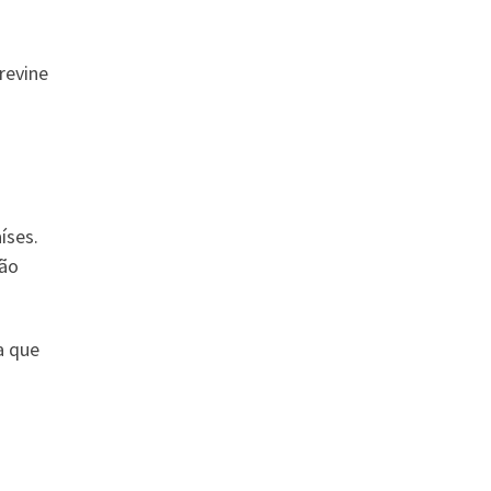
previne
íses.
não
a que