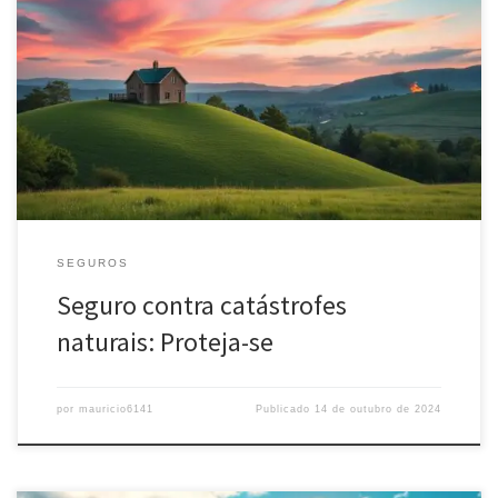
Você está preparado para os desafios das catástrofes naturais? Um
terremoto ou uma inundação repentina pode ser muito
prejudicial. Esses eventos afetam muito emocional e
financeiramente. Mas o seguro contra catástrofes naturais pode
ajudar a proteger você e sua família. Principais Pontos de
Aprendizagem Entenda a importância de ter cobertura […]
SEGUROS
Seguro contra catástrofes
naturais: Proteja-se
por
mauricio6141
Publicado
14 de outubro de 2024