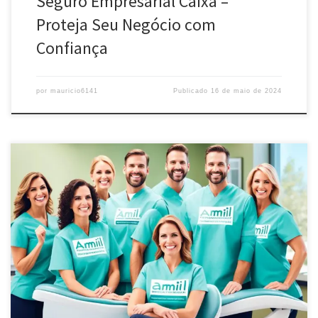
Seguro Empresarial Caixa –
Proteja Seu Negócio com
Confiança
por
mauricio6141
Publicado
16 de maio de 2024
Contrate o Amil Dental Empresarial e ofereça cobertura
odontológica completa aos seus colaboradores. Planos flexíveis
com ampla rede credenciada e atendimento de qualidade.