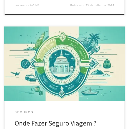
por
mauricio6141
Publicado
23 de julho de 2024
Descubra onde fazer Seguro Viagem com confiança. Encontre as
melhores opções para sua proteção no exterior e viaje tranquilo.
Compare e escolha o plano ideal para você.
SEGUROS
Onde Fazer Seguro Viagem ?