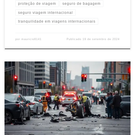
proteção de viagem
seguro de bagagem
seguro viagem internacional
tranquilidade em viagens internacionais
por
mauricio6141
Publicado
19 de setembro de 2024
Entenda o Seguro DPVAT, suas coberturas e como solicitar
indenização em caso de acidentes de trânsito. Saiba mais sobre
esse seguro obrigatório no Brasil.