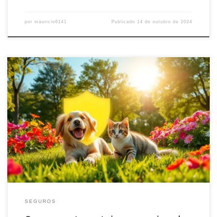
por
mauricio6141
Publicado
14 de outubro de 2024
Descubra como o seguro pet pode proteger seu animal de
estimação e sua carteira. Cobertura veterinária, assistência médica
e tranquilidade para você e seu pet.
SEGUROS