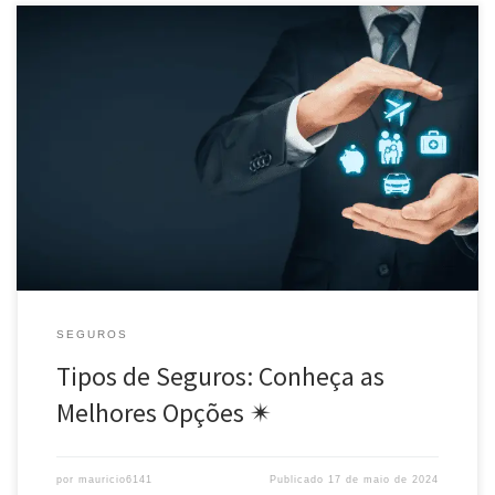
Conheça os diferentes tipos de seguros disponíveis no mercado
brasileiro para proteger o que é mais importante: sua vida, saúde,
carro e patrimônio. Tipos de seguros: opções para suas
necessidades.
SEGUROS
Tipos de Seguros: Conheça as
Melhores Opções ✴
por
mauricio6141
Publicado
17 de maio de 2024