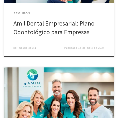
SEGUROS
Amil Dental Empresarial: Plano
Odontológico para Empresas
por
mauricio6141
Publicado
16 de maio de 2024
Contrate o Amil Dental Empresa e ofereça plano odontológico de
qualidade para seus funcionários. Cobertura nacional, rede
credenciada e preços acessíveis.