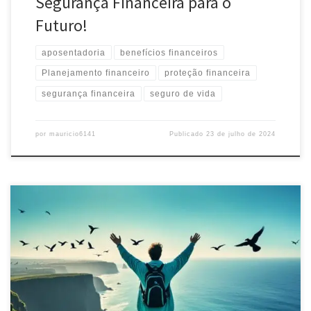
Segurança Financeira para o
Futuro!
aposentadoria
benefícios financeiros
Planejamento financeiro
proteção financeira
segurança financeira
seguro de vida
por
mauricio6141
Publicado
23 de julho de 2024
Descubra como obter seu Seguro de Vida Gratuito e proteja o
futuro da sua família. Garanta tranquilidade financeira sem custos
adicionais. Ative já!