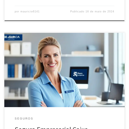
por
mauricio6141
Publicado
16 de maio de 2024
Garanta a proteção ideal para sua empresa com o Seguro
Empresarial Caixa, oferecendo cobertura abrangente e soluções
personalizadas para atender às necessidades do seu negócio.
SEGUROS