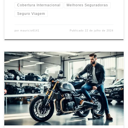
Cobertura Internacional
Melhores Seguradoras
Seguro Viagem
por
mauricio6141
Publicado
22 de julho de 2024
Proteja sua moto com o melhor seguro de moto. Cotações online
rápidas e coberturas personalizadas para todas as necessidades e
tipos de motos.