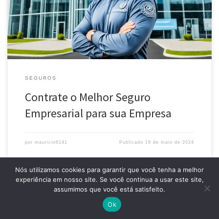
personalizados para garantir a tranquilidade do seu negócio.
SEGUROS
Contrate o Melhor Seguro
Empresarial para sua Empresa
por
mauricio6141
Publicado
16 de maio de 2024
Nós utilizamos cookies para garantir que você tenha a melhor
experiência em nosso site. Se você continua a usar este site,
Este site usa cookies e solicita seus dados pessoais para melhorar
assumimos que você está satisfeito.
Ok
sua experiência de navegação.
Aceitar