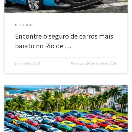
SEGUROS
Encontre o seguro de carros mais
barato no Rio de …
por
mauricio6141
Publicado
10 de junho de 2024
Porto Seguro seguros: Proteja o que é importante para você com
soluções personalizadas de seguros residenciais, de automóveis,
vida segura e viagem. Corretora líder de mercado.