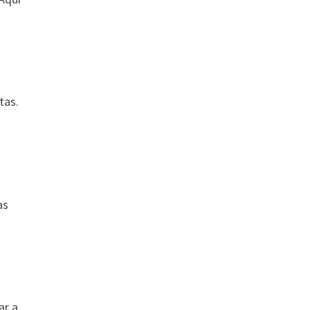
tas.
as
ar a