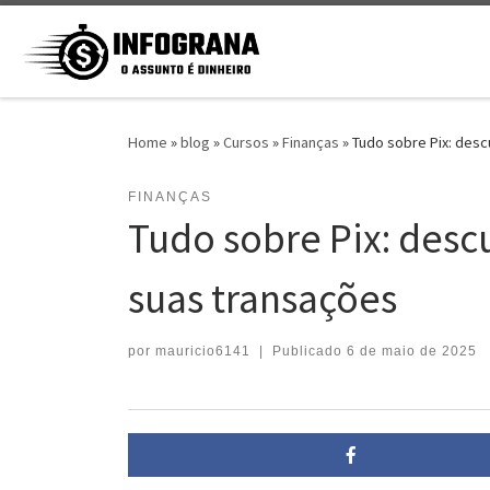
Skip to content
Home
»
blog
»
Cursos
»
Finanças
»
Tudo sobre Pix: desc
FINANÇAS
Tudo sobre Pix: desc
suas transações
por
mauricio6141
|
Publicado
6 de maio de 2025