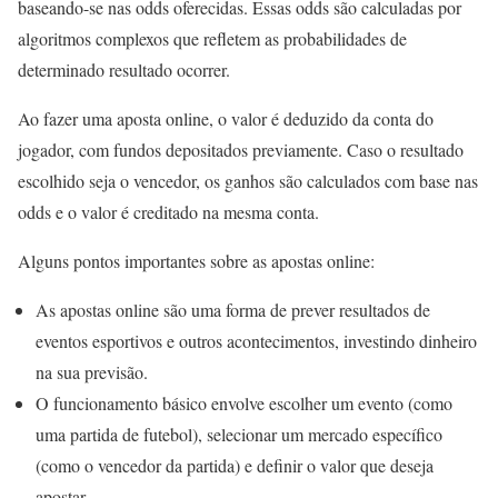
baseando-se nas odds oferecidas. Essas odds são calculadas por
algoritmos complexos que refletem as probabilidades de
determinado resultado ocorrer.
Ao fazer uma aposta online, o valor é deduzido da conta do
jogador, com fundos depositados previamente. Caso o resultado
escolhido seja o vencedor, os ganhos são calculados com base nas
odds e o valor é creditado na mesma conta.
Alguns pontos importantes sobre as apostas online:
As apostas online são uma forma de prever resultados de
eventos esportivos e outros acontecimentos, investindo dinheiro
na sua previsão.
O funcionamento básico envolve escolher um evento (como
uma partida de futebol), selecionar um mercado específico
(como o vencedor da partida) e definir o valor que deseja
apostar.