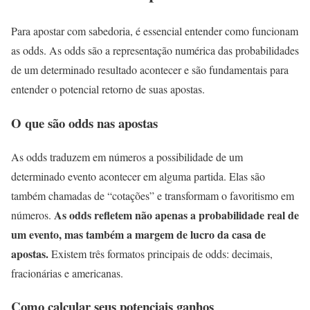
Para apostar com sabedoria, é essencial entender como funcionam
as odds. As odds são a representação numérica das probabilidades
de um determinado resultado acontecer e são fundamentais para
entender o potencial retorno de suas apostas.
O que são odds nas apostas
As odds traduzem em números a possibilidade de um
determinado evento acontecer em alguma partida. Elas são
também chamadas de “cotações” e transformam o favoritismo em
As odds refletem não apenas a probabilidade real de
números.
um evento, mas também a margem de lucro da casa de
apostas.
Existem três formatos principais de odds: decimais,
fracionárias e americanas.
Como calcular seus potenciais ganhos