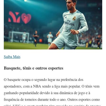
Saiba Mais
Basquete, tênis e outros esportes
O basquete ocupa o segundo lugar na preferência dos
apostadores, com a NBA sendo a liga mais popular. O tênis vem
ganhando popularidade devido à sua dinâmica de jogo e à
frequência de torneios durante todo o ano. Outros esportes como
vôlei, UFC e e-sports também têm crescido no cenário de apostas.