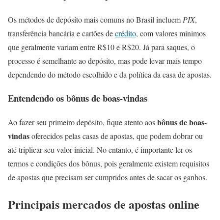
Os métodos de depósito mais comuns no Brasil incluem
PIX
,
transferência bancária e cartões de
crédito
, com valores mínimos
que geralmente variam entre R$10 e R$20. Já para saques, o
processo é semelhante ao depósito, mas pode levar mais tempo
dependendo do método escolhido e da política da casa de apostas.
Entendendo os bônus de boas-vindas
bônus de boas-
Ao fazer seu primeiro depósito, fique atento aos
vindas
oferecidos pelas casas de apostas, que podem dobrar ou
até triplicar seu valor inicial. No entanto, é importante ler os
termos e condições dos bônus, pois geralmente existem requisitos
de apostas que precisam ser cumpridos antes de sacar os ganhos.
Principais mercados de apostas online