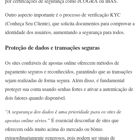
por certificações de segurança como eCOGRA ou IBAS.
Outro aspecto importante é o processo de verificação KYC
(Conheça Seu Cliente), que solicita documentos para comprovar a
identidade dos usuários, aumentando a segurança para todos.
Proteção de dados e transações seguras
Os sites confiáveis de apostas online oferecem métodos de
pagamento seguros e reconhecidos, garantindo que as transações
sejam realizadas de forma segura. Além disso, é fundamental
proteger sua conta usando senhas fortes e ativar a autenticação de
dois fatores quando disponível.
“A segurança dos dados é uma prioridade para os sites de
apostas online sérios.”
É essencial desconfiar de sites que
oferecem odds muito acima do mercado ou bônus
extraordinariamente generosos, pois podem ser sinais de