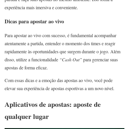
experiência mais imersiva e conveniente.
Dicas para apostar ao vivo
Para apostar ao vivo com sucesso, é fundamental acompanhar
atentamente a partida, entender o momento dos times e reagir
rapidamente às oportunidades que surgem durante o jogo. Além
disso, utilize a funcionalidade
“Cash Out”
para gerenciar suas
apostas de forma eficaz.
Com essas dicas e a emoção das apostas ao vivo, você pode
elevar sua experiência de apostas esportivas a um novo nível.
Aplicativos de apostas: aposte de
qualquer lugar