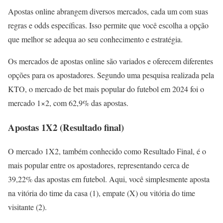
Apostas online abrangem diversos mercados, cada um com suas
regras e odds específicas. Isso permite que você escolha a opção
que melhor se adequa ao seu conhecimento e estratégia.
Os mercados de apostas online são variados e oferecem diferentes
opções para os apostadores. Segundo uma pesquisa realizada pela
KTO, o mercado de bet mais popular do futebol em 2024 foi o
mercado 1×2, com 62,9% das apostas.
Apostas 1X2 (Resultado final)
O mercado 1X2, também conhecido como Resultado Final, é o
mais popular entre os apostadores, representando cerca de
39,22% das apostas em futebol. Aqui, você simplesmente aposta
na vitória do time da casa (1), empate (X) ou vitória do time
visitante (2).