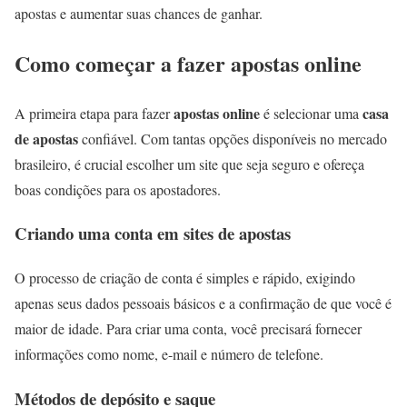
apostas e aumentar suas chances de ganhar.
Como começar a fazer apostas online
apostas online
casa
A primeira etapa para fazer
é selecionar uma
de apostas
confiável. Com tantas opções disponíveis no mercado
brasileiro, é crucial escolher um site que seja seguro e ofereça
boas condições para os apostadores.
Criando uma conta em sites de apostas
O processo de criação de conta é simples e rápido, exigindo
apenas seus dados pessoais básicos e a confirmação de que você é
maior de idade. Para criar uma conta, você precisará fornecer
informações como nome, e-mail e número de telefone.
Métodos de depósito e saque