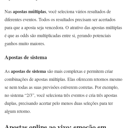
apostas múltiplas
Nas
, você seleciona vários resultados de
diferentes eventos. Todos os resultados precisam ser acertados
para que a aposta seja vencedora. O atrativo das apostas múltiplas
é que as odds são multiplicadas entre si, gerando potenciais
ganhos muito maiores.
Apostas de sistema
apostas de sistema
As
são mais complexas e permitem criar
combinações de apostas múltiplas. Elas oferecem retornos mesmo
se nem todas as suas previsões estiverem corretas. Por exemplo,
no sistema “2/3”, você seleciona três eventos e cria três apostas
duplas, precisando acertar pelo menos duas seleções para ter
algum retorno.
Apostas online ao vivo: emoção em