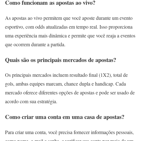
Como funcionam as apostas ao vivo?
As apostas ao vivo permitem que você aposte durante um evento
esportivo, com odds atualizadas em tempo real. Isso proporciona
uma experiência mais dinâmica e permite que você reaja a eventos
que ocorrem durante a partida.
Quais são os principais mercados de apostas?
Os principais mercados incluem resultado final (1X2), total de
gols, ambas equipes marcam, chance dupla e handicap. Cada
mercado oferece diferentes opções de apostas e pode ser usado de
acordo com sua estratégia.
Como criar uma conta em uma casa de apostas?
Para criar uma conta, você precisa fornecer informações pessoais,
como nome, e-mail e senha, e verificar sua conta por meio de um