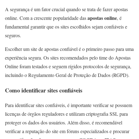
A segurança é um fator crucial quando se trata de fazer apostas
apostas online
online. Com a crescente popularidade das
, é
fundamental garantir que os sites escolhidos sejam confiáveis e
seguros.
Escolher um site de apostas confiável é o primeiro passo para uma
experiência segura. Os sites recomendados pelo time do Apostas
Online foram testados e seguem rígidos protocolos de segurança,
incluindo o Regulamento Geral de Proteção de Dados (RGPD).
Como identificar sites confiáveis
Para identificar sites confiáveis, é importante verificar se possuem
licenças de órgãos reguladores e utilizam criptografia SSL para
proteger os dados dos usuários. Além disso, é recomendável
verificar a reputação do site em fóruns especializados e procurar