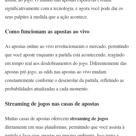
significativamente com a tecnologia, e agora você pode dar os
seus palpites à medida que a ação acontece.
Como funcionam as apostas ao vivo
As apostas online ao vivo revolucionaram o mercado, permitindo
que você aposte enquanto a partida está acontecendo, reagindo
em tempo real aos desdobramentos do jogo. Diferentemente das
apostas pré-jogo, as odds nas apostas ao vivo mudam
constantemente conforme o desenrolar da partida, refletindo as
probabilidades atualizadas a cada momento.
Streaming de jogos nas casas de apostas
streaming de jogos
Muitas casas de apostas oferecem
diretamente em suas plataformas, permitindo que você assista à
partida e faça suas apostas no mesmo ambiente. Isso torna a