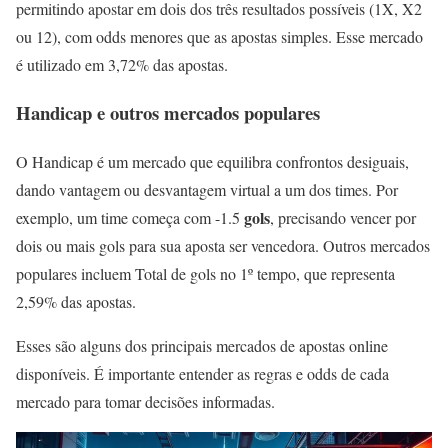
permitindo apostar em dois dos três resultados possíveis (1X, X2
ou 12), com odds menores que as apostas simples. Esse mercado
é utilizado em 3,72% das apostas.
Handicap e outros mercados populares
O Handicap é um mercado que equilibra confrontos desiguais,
dando vantagem ou desvantagem virtual a um dos times. Por
gols
exemplo, um time começa com -1.5
, precisando vencer por
dois ou mais gols para sua aposta ser vencedora. Outros mercados
populares incluem Total de gols no 1º tempo, que representa
2,59% das apostas.
Esses são alguns dos principais mercados de apostas online
disponíveis. É importante entender as regras e odds de cada
mercado para tomar decisões informadas.