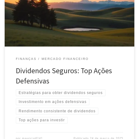
Descubra os melhores dividendos seguros para seu portfólio.
Conheça as principais ações defensivas e invista com segurança no
futuro.
FINANÇAS
MERCADO FINANCEIRO
Dividendos Seguros: Top Ações
Defensivas
Estratégias para obter dividendos seguros
Investimento em ações defensivas
Rendimento consistente de dividendos
Top ações para investir
por
mauricio6141
Publicado
24 de março de 2025