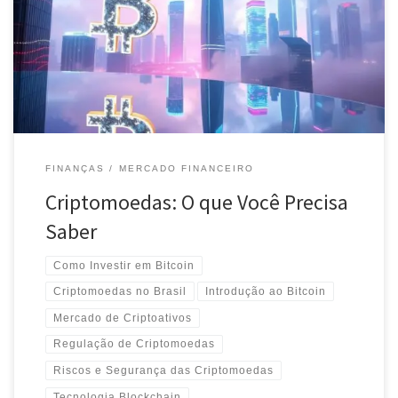
Guia para iniciantes: aprenda sobre Bitcoin e criptomoedas, e
como elas funcionam no mercado financeiro atual.
FINANÇAS
MERCADO FINANCEIRO
Criptomoedas: O que Você Precisa
Saber
Como Investir em Bitcoin
Criptomoedas no Brasil
Introdução ao Bitcoin
Mercado de Criptoativos
Regulação de Criptomoedas
Riscos e Segurança das Criptomoedas
Tecnologia Blockchain