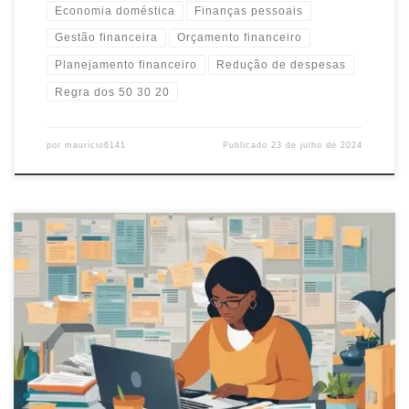
Economia doméstica
Finanças pessoais
Gestão financeira
Orçamento financeiro
Planejamento financeiro
Redução de despesas
Regra dos 50 30 20
por
mauricio6141
Publicado
23 de julho de 2024
Aprenda a criar seu orçamento pessoal de forma simples e eficaz.
Controle suas finanças, alcance seus objetivos e conquiste
estabilidade financeira.