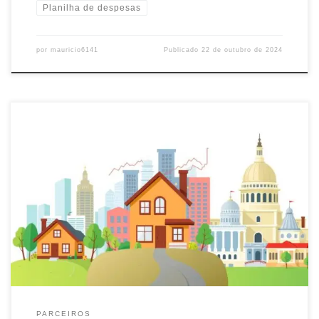
Planilha de despesas
por
mauricio6141
Publicado
22 de outubro de 2024
As finanças são muito importantes em nossas vidas. Elas atuam em
diferentes áreas, como pessoal, empresarial e governamental.
Você sabia que existem três tipos principais de finanças? Vamos
ver cada um deles, suas características e importância. Principais
Takeaways As finanças pessoais, corporativas e públicas são os 3
principais tipos de […]
PARCEIROS