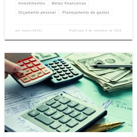
Investimentos
Metas financeiras
Orçamento pessoal
Planejamento de gastos
por
mauricio6141
Publicado
9 de setembro de 2024
Aprenda a criar um orçamento pessoal eficiente e tome controle
das suas finanças. Dicas práticas para equilibrar gastos, economizar
e alcançar seus objetivos financeiros.