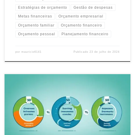
Estratégias de orçamento
Gestão de despesas
Metas financeiras
Orçamento empresarial
Orçamento familiar
Orçamento financeiro
Orçamento pessoal
Planejamento financeiro
por
mauricio6141
Publicado
23 de julho de 2024
Descubra como a regra dos 50 30 20 pode ajudar você a organizar
suas finanças pessoais, economizar e investir de forma inteligente
para alcançar seus objetivos financeiros.