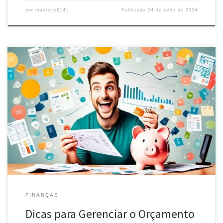
por
mauricio6141
Publicado
24 de julho de 2024
Aprenda a gerenciar seu orçamento pessoal com dicas práticas.
Controle gastos, planeje suas finanças e alcance seus objetivos
financeiros com eficiência.
FINANÇAS
Dicas para Gerenciar o Orçamento