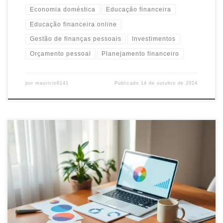
Economia doméstica
Educação financeira
Educação financeira online
Gestão de finanças pessoais
Investimentos
Orçamento pessoal
Planejamento financeiro
por
mauricio6141
Publicado
14 de outubro de 2024
Descubra como gerenciar suas finanças pessoais e fazer seu
dinheiro render. Aprenda estratégias práticas para economizar,
investir e planejar seu futuro financeiro.