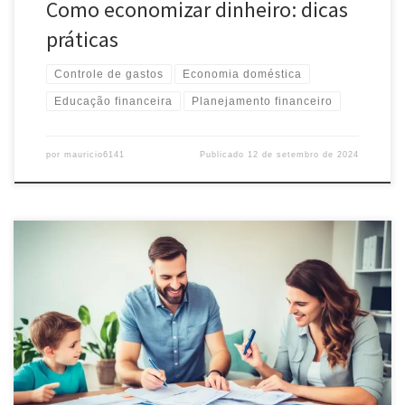
Como economizar dinheiro: dicas
práticas
Controle de gastos
Economia doméstica
Educação financeira
Planejamento financeiro
por
mauricio6141
Publicado
12 de setembro de 2024
Descubra como ter Educação Financeira e aprenda a gerenciar
seu dinheiro, controlar gastos, fazer investimentos e planejar seu
futuro financeiro de forma inteligente.