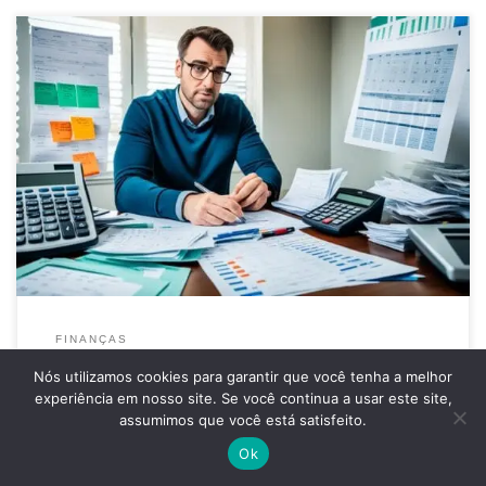
Descubra como criar e gerenciar um orçamento pessoal eficaz.
Aprenda dicas práticas para controlar suas finanças e alcançar seus
objetivos financeiros.
FINANÇAS
Como Criar e Gerenciar Um
Nós utilizamos cookies para garantir que você tenha a melhor
experiência em nosso site. Se você continua a usar este site,
Orçamento Pessoal Eficaz
Este site usa cookies e solicita seus dados pessoais para melhorar
assumimos que você está satisfeito.
Ok
sua experiência de navegação.
Aceitar
Controle de gastos
Economia doméstica