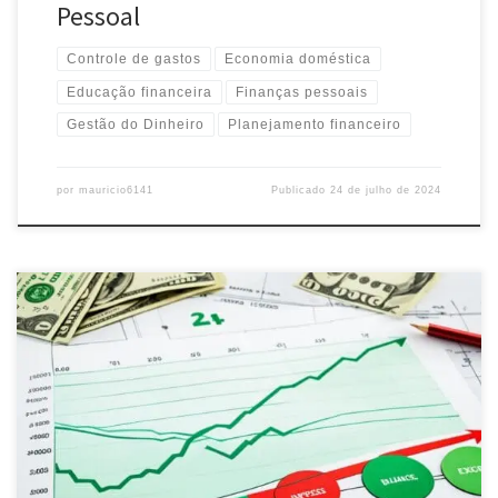
Pessoal
Controle de gastos
Economia doméstica
Educação financeira
Finanças pessoais
Gestão do Dinheiro
Planejamento financeiro
por
mauricio6141
Publicado
24 de julho de 2024
Descubra como implementar um controle financeiro empresarial
eficaz para otimizar seus recursos e impulsionar o crescimento do
seu negócio. Saiba mais aqui!