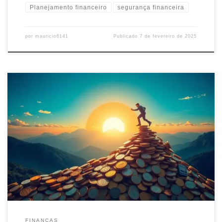
Planejamento financeiro
segurança financeira
por
mauricio6141
Publicado
7 de fevereiro de 2025
Descubra estratégias práticas e eficientes para superar a crise
financeira, reorganizar suas finanças e recuperar sua estabilidade
econômica com dicas assertivas e planejamento
FINANÇAS