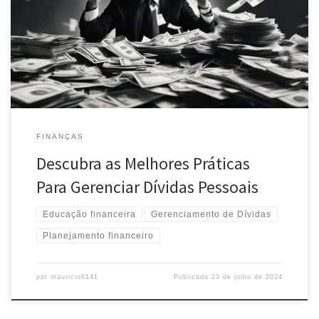
Aprenda estratégias eficazes para gerenciar suas DÍVIDAS pessoais,
renegociar pagamentos e recuperar seu controle financeiro.
Descubra como sair do vermelho hoje mesmo!
FINANÇAS
Descubra as Melhores Práticas
Para Gerenciar Dívidas Pessoais
Educação financeira
Gerenciamento de Dívidas
Planejamento financeiro
por
mauricio6141
Publicado
23 de julho de 2024