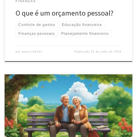
FINANÇAS
O que é um orçamento pessoal?
Controle de gastos
Educação financeira
Finanças pessoais
Planejamento financeiro
por
mauricio6141
Publicado
23 de julho de 2024
Descubra como o seguro de vida aposentado pode garantir sua
tranquilidade financeira. Proteja seu futuro e o de sua família com
uma cobertura adequada às suas necessidades.