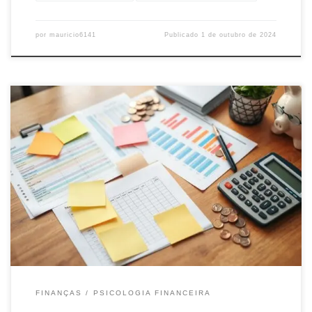
por
mauricio6141
Publicado
1 de outubro de 2024
Descubra dicas práticas sobre como economizar dinheiro e
melhorar suas finanças. Aprenda a reduzir gastos, poupar e fazer
escolhas inteligentes para alcançar seus objetivos financeiros.
FINANÇAS
PSICOLOGIA FINANCEIRA