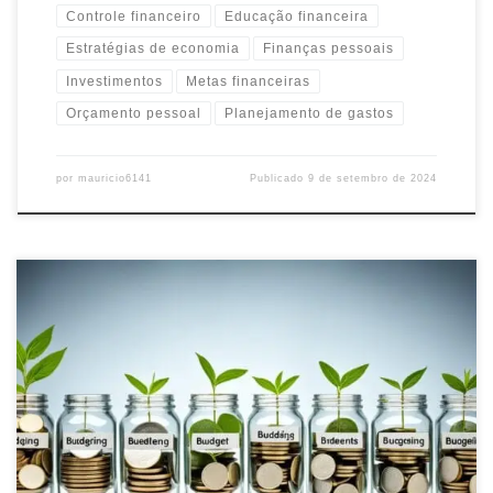
Controle financeiro
Educação financeira
Estratégias de economia
Finanças pessoais
Investimentos
Metas financeiras
Orçamento pessoal
Planejamento de gastos
por
mauricio6141
Publicado
9 de setembro de 2024
Descubra os 6 tipos de orçamento e aprenda a escolher o melhor
para suas finanças pessoais. Controle seus gastos e alcance suas
metas financeiras.